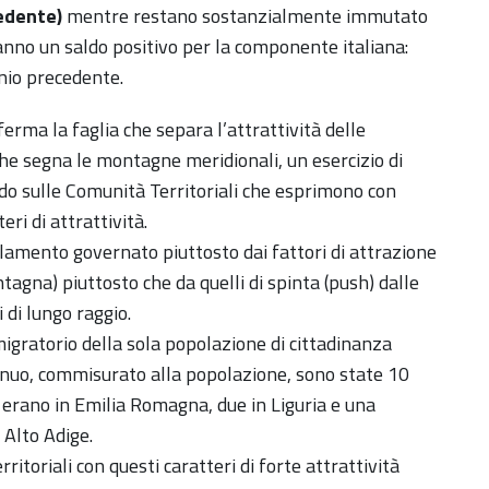
edente)
mentre restano sostanzialmente immutato
anno un saldo positivo per la componente italiana:
nio precedente.
erma la faglia che separa l’attrattività delle
he segna le montagne meridionali, un esercizio di
ardo sulle Comunità Territoriali che esprimono con
ri di attrattività.
olamento governato piuttosto dai fattori di attrazione
ntagna) piuttosto che da quelli di spinta (push) dalle
 di lungo raggio.
 migratorio della sola popolazione di cittadinanza
annuo, commisurato alla popolazione, sono state 10
 erano in Emilia Romagna, due in Liguria e una
 Alto Adige.
itoriali con questi caratteri di forte attrattività