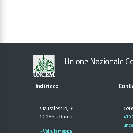
Unione Nazionale C
Indirizzo
Conta
Via Palestro, 30
Tel
00185 - Roma
+39 
unc
> Vai alla mappa