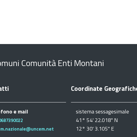
omuni Comunità Enti Montani
tti
Coordinate Geografich
efono e mail
sistema sessagesimale
41° 54' 22.018" N
0687390022
12° 30' 3.105" E
em.nazionale@uncem.net