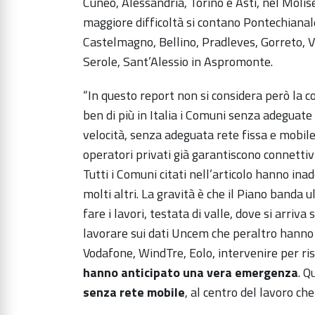
Cuneo, Alessandria, Torino e Asti, nel Molise,
maggiore difficoltà si contano Pontechianal
Castelmagno, Bellino, Pradleves, Gorreto, V
Serole, Sant’Alessio in Aspromonte.
“In questo report non si considera però la 
ben di più in Italia i Comuni senza adeguat
velocità, senza adeguata rete fissa e mobile
operatori privati già garantiscono connettiv
Tutti i Comuni citati nell’articolo hanno in
molti altri. La gravità è che il Piano banda u
fare i lavori, testata di valle, dove si arr
lavorare sui dati Uncem che peraltro hanno g
Vodafone, WindTre, Eolo, intervenire per ri
hanno anticipato una vera emergenza
. Q
senza rete mobile
, al centro del lavoro ch