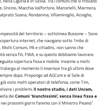
 nella Liguria e in Sicilia. Tra i comuni che si trovano
e, Oncino, Macchia Valfortore, Marcetelli, Marmora,
alprato Soana, Rondanina, Villamiroglio, Acceglio,
compessità del territorio – sottolinea Bussone – Sono
e copertura internet, che navigano sotto 1mbs di
. Molti Comuni, PA e cittadini,. non sanno che
ità senza fili, FWA, e su questo dobbiamo lavorare.
adeguata copertura fissa e mobile. Insieme a molti
ltralarga al momento li inserisce tra gli ultimi dove
iva sempre dopo. Propongo ad AGCom e al Sole di
ià visto molti operatori di telefonia, come Tim,
solvere i problemi.
Il nostro studio, i dati Uncem,
uella dei
Comuni ‘bianchissimi’, senza linea fissa e
e nei prossimi giorni faremo con il Ministro Pisano”.