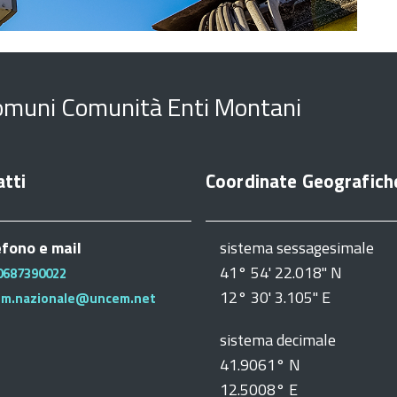
omuni Comunità Enti Montani
tti
Coordinate Geografich
efono e mail
sistema sessagesimale
41° 54' 22.018" N
0687390022
12° 30' 3.105" E
em.nazionale@uncem.net
sistema decimale
41.9061° N
12.5008° E